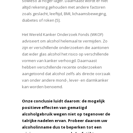
sowieso al hoger lager. Daarnaast wordt er niet
altijd rekening gehouden met andere factoren
zoals geslacht, leeftijd, BMI, lichaamsbeweging,
diabetes of roken [5].
Het Wereld Kanker Onderzoek Fonds (WKOF)
adviseert om alcohol helemaal te vermijden. Zo
zijn er verschillende onderzoeken die aantonen
dat ieder glas alcohol het risico op verschillende
vormen van kanker verhoogd. Daarnaast
hebben verschillende recente onderzoeken
aangetoond dat alcohol zelfs als directe oorzaak
van onder andere mond-, lever- en darmkanker
kan worden benoemd.
Onze conclusie luidt daarom: de mogelijk
positieve effecten van gematigd
alcoholgebruik wegen niet op tegenover de
talrijke nadelen ervan. Probeer daarom uw
alcoholinname dus te beperken tot een