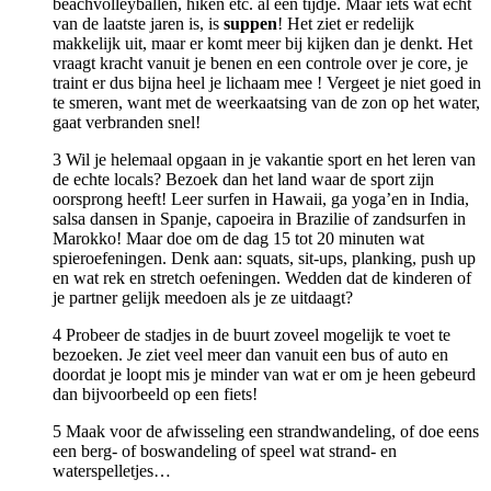
beachvolleyballen, hiken etc. al een tijdje. Maar iets wat echt
van de laatste jaren is, is
suppen
! Het ziet er redelijk
makkelijk uit, maar er komt meer bij kijken dan je denkt. Het
vraagt kracht vanuit je benen en een controle over je core, je
traint er dus bijna heel je lichaam mee ! Vergeet je niet goed in
te smeren, want met de weerkaatsing van de zon op het water,
gaat verbranden snel!
3 Wil je helemaal opgaan in je vakantie sport en het leren van
de echte locals? Bezoek dan het land waar de sport zijn
oorsprong heeft! Leer surfen in Hawaii, ga yoga’en in India,
salsa dansen in Spanje, capoeira in Brazilie of zandsurfen in
Marokko! Maar doe om de dag 15 tot 20 minuten wat
spieroefeningen. Denk aan: squats, sit-ups, planking, push up
en wat rek en stretch oefeningen. Wedden dat de kinderen of
je partner gelijk meedoen als je ze uitdaagt?
4 Probeer de stadjes in de buurt zoveel mogelijk te voet te
bezoeken. Je ziet veel meer dan vanuit een bus of auto en
doordat je loopt mis je minder van wat er om je heen gebeurd
dan bijvoorbeeld op een fiets!
5 Maak voor de afwisseling een strandwandeling, of doe eens
een berg- of boswandeling of speel wat strand- en
waterspelletjes…