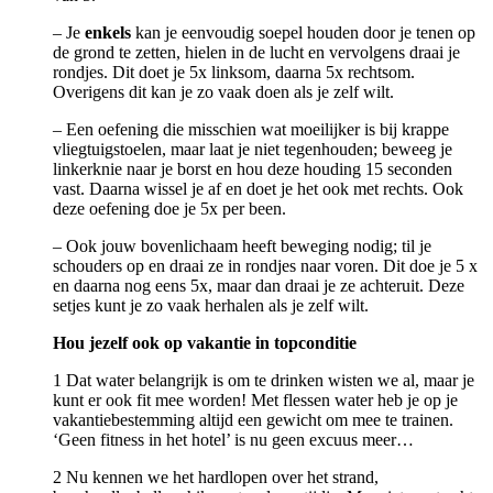
– Je
enkels
kan je eenvoudig soepel houden door je tenen op
de grond te zetten, hielen in de lucht en vervolgens draai je
rondjes. Dit doet je 5x linksom, daarna 5x rechtsom.
Overigens dit kan je zo vaak doen als je zelf wilt.
– Een oefening die misschien wat moeilijker is bij krappe
vliegtuigstoelen, maar laat je niet tegenhouden; beweeg je
linkerknie naar je borst en hou deze houding 15 seconden
vast. Daarna wissel je af en doet je het ook met rechts. Ook
deze oefening doe je 5x per been.
– Ook jouw bovenlichaam heeft beweging nodig; til je
schouders op en draai ze in rondjes naar voren. Dit doe je 5 x
en daarna nog eens 5x, maar dan draai je ze achteruit. Deze
setjes kunt je zo vaak herhalen als je zelf wilt.
Hou jezelf ook op vakantie in topconditie
1 Dat water belangrijk is om te drinken wisten we al, maar je
kunt er ook fit mee worden! Met flessen water heb je op je
vakantiebestemming altijd een gewicht om mee te trainen.
‘Geen fitness in het hotel’ is nu geen excuus meer…
2 Nu kennen we het hardlopen over het strand,