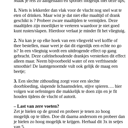
Maak je reis zo aangenaam en sportief mogelijk met deze tips;
1.
Niets is lekkerder dan vlak voor de vlucht nog snel wat te
eten of drinken. Maar wist je dat niet elke maaltijd of drank
geschikt is ? Probeer zware maaltijden te vermijden. Deze
maaltijden zijn moeilijker te verteren waardoor je niet goed
kunt rusten/slapen. Hierdoor verlaat je minder fit het vliegtuig.
2.
Nu kan je op elke hoek van een vliegveld wel koffie of
thee bestellen, maar weet je dat dit eigenlijk een echte no go
is? In een vliegtuig wordt een uitdrogende effect op gang
gebracht. Deze cafeïnehoudende drankjes versterken dit effect
alleen maar. Neem bijvoorbeeld water of een verfrissende
smoothie! De laatstgenoemde vult ook gelijk de maag een
beetje;
3.
Een slechte zithouding zorgt voor een slechte
doorbloeding, slapende lichaamsdelen, stijve spieren…. hier
volgen wat oefeningen die makkelijk te doen zijn en je fit
houden tijdens de vlucht of autorit.
– Last van zere voeten?
Zet je hielen op de grond en probeer je tenen zo hoog
mogelijk op te tillen. Doe dit daarna andersom en probeer dan
je hielen zo hoog mogelijk te krijgen. Herhaal dit 3x in setjes
van 5.