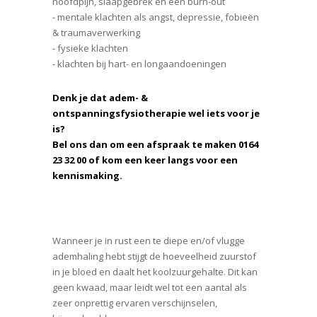
hoofdpijn, slaapgebrek en een burn-out
⁃ mentale klachten als angst, depressie, fobieën
& traumaverwerking
⁃ fysieke klachten
⁃ klachten bij hart- en longaandoeningen
Denk je dat adem- &
ontspanningsfysiotherapie wel iets voor je
is?
Bel ons dan om een afspraak te maken 0164
23 32 00 of kom een keer langs voor een
kennismaking.
Wanneer je in rust een te diepe en/of vlugge
ademhaling hebt stijgt de hoeveelheid zuurstof
in je bloed en daalt het koolzuurgehalte. Dit kan
geen kwaad, maar leidt wel tot een aantal als
zeer onprettig ervaren verschijnselen,